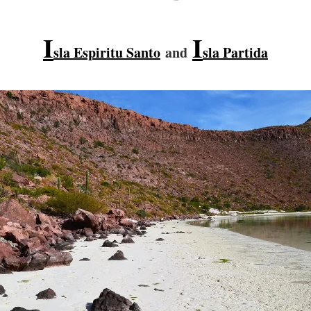
I
I
sla Espiritu Santo
and
sla Partida