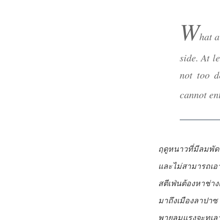
W
hat a
side. At l
not too d
cannot en
ฤดูหนาวที่มีลมพัด
และไม่สามารถเอา
สตีเฟ่นต้องหาช่างด
มาถึงเมืองลาปาซ
พายุลมแรงจะทุเลาซ