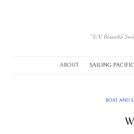
Skip
to
content
“S/V Beautiful Swi
ABOUT
SAILING PACIFI
BOAT AND S
Wi