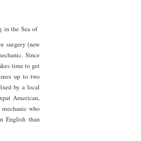
g in the Sea of
or surgery (new
mechanic. Since
akes time to get
times up to two
ixed by a local
expat American,
d mechanic who
in English than