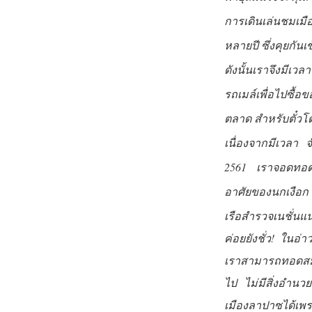
การเดินเล่นชมเมือง
หลายปี ซึ่งคุยกั
ดังนั้นเราจึงมีเวลา
รถเมล์เพื่อไปซื้อข
ตลาด สำหรับตั๋วโ
เนื่องจากมีเวลา 
2561 เราจอดทอดส
อาศัยของนกเงือก 
เรือสำรวจเนชั่นแน
ค่อยยังชั่ว! ในอ่
เราสามารถทอดสมอfไ
ไป ไม่มีสิ่งอำน
เมืองลาปาซได้เพร