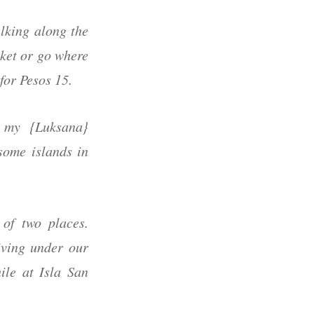
alking along the
ket or go where
 for Pesos 15.
o my {Luksana}
some islands in
of two places.
iving under our
ile at Isla San