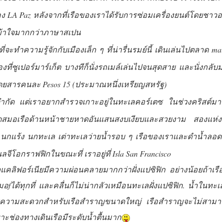
 LA Paz หลังจากที่เรือของเราได้รับการซ่อมเครื่องยนต์โดยชาวอเมริก
นเข้าใจมากกว่าภาษาสเปน
ที่จะทำความรู้จักกับเมืองเล็ก ๆ ที่น่ารื่นรมย์นี้ เดินเล่นไปตลาด ma
องที่ซูเปอร์มาร์เก็ต บางทีก็นั่งรถเมล์เล่นไปจนสุดสาย และนั่งกลับ
ดยสารคนละ Pesos 15 (ประมาณหนึ่งเหรียญสหรัฐ)
จำกัด แต่เราอยากสำรวจเกาะอยู่ในทะเลคอร์เตซ ในช่วงคริสต์มา
มอเรือด้านหน้าชายหาดอันแสนสงบเงียบและสวยงาม สองแห่ง หา
นกแร้ง นกทะเล เต่าทะเลว่ายน้ำรอบ ๆ เรือของเราและดำน้ำลอดท้
ลจีโอกราฟฟิกในขณะที่ เราอยู่ที่ Isla San Francisco
าวแคลิฟอร์เนียมีความผ่อนคลายมากกว่าฝั่งแปซิฟิก อย่างน้อยถ้าเรื
ด้ทุกที่ และคลื่นก็ไม่น่ากลัวเหมือนทะเลฝั่งแปซิฟิก. น้ำในทะเ
วยความสะดวกสำหรับเรือสำราญขนาดใหญ่ เรือสำราญจะไม่สามารถเ
าะช่องทางเดินเรือมีระดับน้ำตื้นมาก