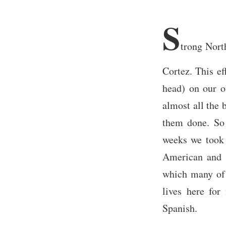
S
trong Nort
Cortez. This e
head) on our o
almost all the 
them done. So 
weeks we took 
American and t
which many of
lives here for
Spanish.