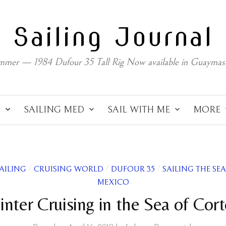
Sailing Journal
mmer — 1984 Dufour 35 Tall Rig Now available in Guaymas
C
SAILING MED
SAIL WITH ME
MORE
AILING
CRUISING WORLD
DUFOUR 35
SAILING THE SE
/
/
/
MEXICO
nter Cruising in the Sea of Cor