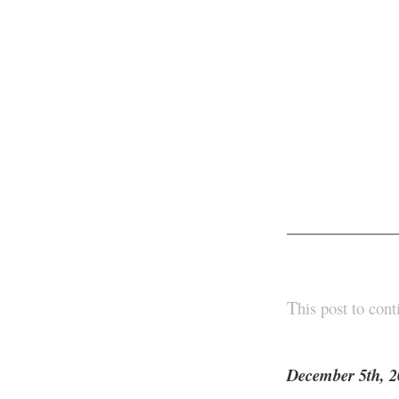
T
his post to con
December 5th, 2