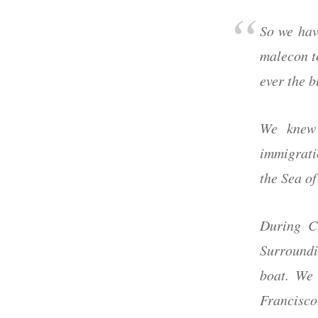
So we hav
malecon t
ever the b
We knew 
immigrati
the Sea of
During C
Surroundi
boat. We 
Francisco