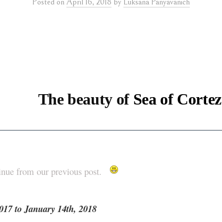
Posted
on
April 16, 2018
by
Luksana Panyavanich
z
The beauty of
S
ea of Corte
tinue from our previous post.
017 to January 14th, 2018