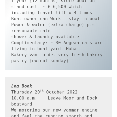
1 year {12 months} store boat on 
stand cost  ~ € 6,500 which 
including travel lift x 4 times

Boat owner can Work - stay in boat

Power & water {extra charge} p.s. 
reasonable rate 

shower & Laundry available 

Complimentary: ~ 30 Aegean cats are 
living in boat yard. Haha

Bakery van to delivery fresh bakery 
pastry {except sunday}
Log Book
th
Thursday 20
 October 2022 

10.00 a.m.    Leave Moor and Dock 
boatyard 

We motoring our new yanmar engine 
and feel the running smooth and 