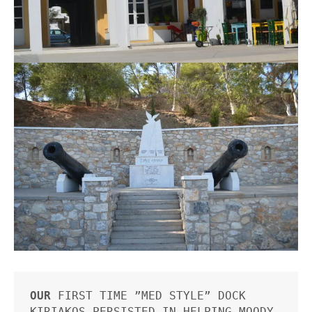
OUR
 FIRST TIME ”MED STYLE” DOCK  
KIRIAKOS PERSISTED IN HELPING MOODY 