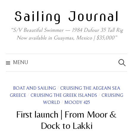
Skip
Sailing Journal
to
content
“S/V Beautiful Swimmer — 1984 Dufour 35 Tall Rig
Now available in Guaymas, Mexico | $35,000”
Search
for:
MENU
/
BOAT AND SAILING
CRUISING THE AEGEAN SEA
/
/
GREECE
CRUISING THE GREEK ISLANDS
CRUISING
/
WORLD
MOODY 425
First launch | From Moor &
Dock to Lakki