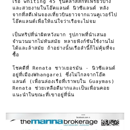
เรือ whiting 45 รุ่นคลาสสิกที่เพรียวบาง
และสวยงามในโอ๊คแลนด์ นิวซีแลนด์ หลัง
จากที่สตีเฟ่นจองเที่ยวบินยาวจากแวนคูเวอร์ไป
โอ๊คแลนด์เพื่อให้แน่ใจว่าเรือจะไม่จม 

เป็นทริปที่น่าผิดหวังมาก รูปภาพที่นำเสนอ
จำนวนมากไม่ทันสมัย หลายฟังก์ชันใช้งานไม่
ได้และล้าสมัย ถ้าอย่างนั้นเรือลำนี้ก็ไม่คุ้มที่จะ
ซื้อ

โชคดีที่ Renata ชาวเยอรมัน - นิวซีแลนด์ 
อยู่ที่เมืองWhangarei ซึ่งไม่ไกลจากโอ๊ค
แลนด์ (เพื่อนล่องเรือที่เราพบใน Guaymas) 
Renata ช่วยเหลือดีมากและเป็นเพื่อนคอย
แนะนำในขณะที่เขาอยู่ที่นั่น