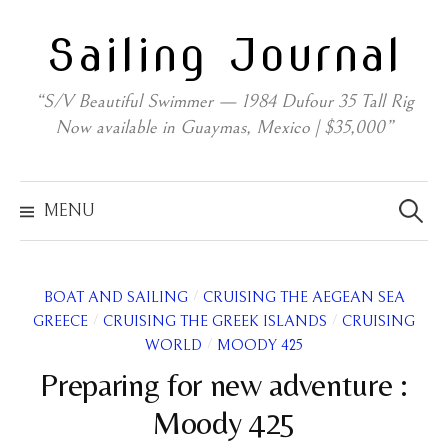
Skip
Sailing Journal
to
content
“S/V Beautiful Swimmer — 1984 Dufour 35 Tall Rig
Now available in Guaymas, Mexico | $35,000”
Search
for:
MENU
/
BOAT AND SAILING
CRUISING THE AEGEAN SEA
/
/
GREECE
CRUISING THE GREEK ISLANDS
CRUISING
/
WORLD
MOODY 425
Preparing for new adventure :
Moody 425