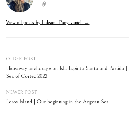
View all posts by Luksana Panyavanich →
Post
OLDER POST
Hideaway anchorage on Isla Espiritu Santo and Partida |
navigation
Sea of Cortez 2022
NEWER POST
Leros Island | Our beginning in the Aegean Sea